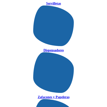
Servilletas
Dispensadores
Zafacones y Papeleras