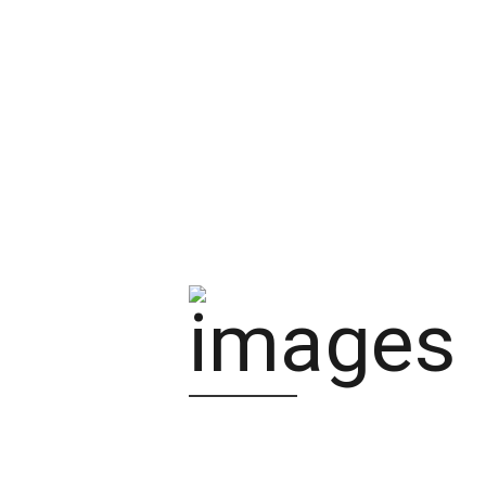
CREMORA-01
MÁS DETALLE
Seleccione sus
suministros
requeridos para nosotros
realizarles su cotización
de manera inmediata...